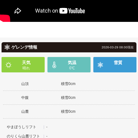
ゲレンデ情報
2026-03-29 08:00現在
天気
気温
雪質
晴れ
0℃
山頂
積雪0cm
中腹
積雪0cm
山麓
積雪0cm
やまぼうしリフト
-
のりくら山麓リフト
-