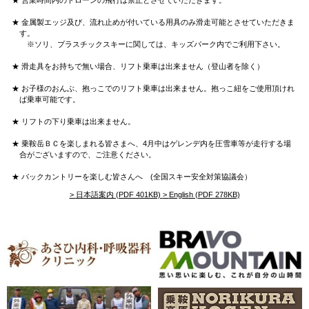
★ 営業時間内のドローンの飛行は禁止とさせていただきます。
★ 金属製エッジ及び、流れ止めが付いている用具のみ滑走可能とさせていただきま
す。
※ソリ、プラスチックスキーに関しては、キッズパーク内でご利用下さい。
★ 滑走具をお持ちで無い場合、リフト乗車は出来ません（登山者を除く）
★ お子様のおんぶ、抱っこでのリフト乗車は出来ません。抱っこ紐をご使用頂けれ
ば乗車可能です。
★ リフトの下り乗車は出来ません。
★ 乗鞍岳ＢＣを楽しまれる皆さまへ、4月中はゲレンデ内を圧雪車等が走行する場
合がございますので、ご注意ください。
★ バックカントリーを楽しむ皆さんへ (全国スキー安全対策協議会）
>
日本語案内 (PDF 401KB)
>
English (PDF 278KB)