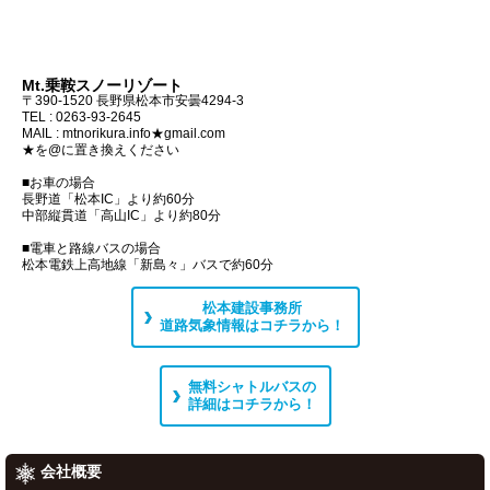
Mt.乗鞍スノーリゾート
〒390-1520 長野県松本市安曇4294-3
TEL :
0263-93-2645
MAIL : mtnorikura.info★gmail.com
★を@に置き換えください
■お車の場合
長野道「松本IC」より約60分
中部縦貫道「高山IC」より約80分
■電車と路線バスの場合
松本電鉄上高地線「新島々」バスで約60分
松本建設事務所
道路気象情報はコチラから！
無料シャトルバスの
詳細はコチラから！
会社概要