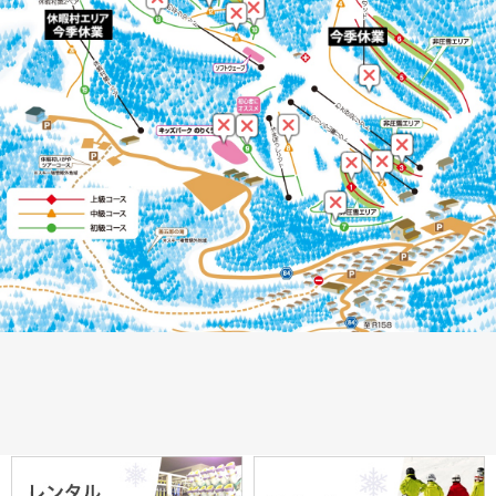
レ
ス
ン
ク