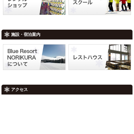
タ
ー
ル
ル
シ
ョ
ッ
プ
施設・宿泊案内
Mt.
レ
乗
ス
鞍
ト
ス
ハ
ノ
ウ
ー
ス
リ
ゾ
ー
ト
アクセス
に
つ
い
て