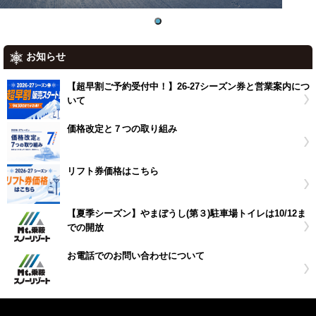
アクセス
会社概要
安全にお楽しみいただくために
お知らせ
グループ施設
お問い合わせ
【超早割ご予約受付中！】26-27シーズン券と営業案内につ
いて
Twitter
Facebook
価格改定と７つの取り組み
Instagram
リフト券価格はこちら
【夏季シーズン】やまぼうし(第３)駐車場トイレは10/12ま
での開放
お電話でのお問い合わせについて